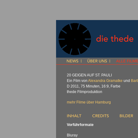
20
GEIGEN
AUF
ST.
PAULI
Ein Film von
Alexandra Gramatke
und
Barb
D 2011, 75 Minuten, 16:9, Farbe
thede Filmproduktion
mehr Filme über Hamburg
Vorführformate
Bluray