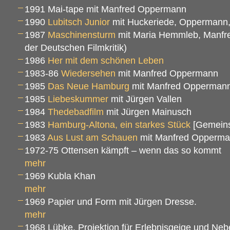
1991 Mai-tape mit Manfred Oppermann
1990
Lubitsch Junior
mit Huckeriede, Oppermann
1987
Maschinensturm
mit Maria Hemmleb, Manfr
der Deutschen Filmkritik)
1986
Her mit dem schönen Leben
1983-86
Wiedersehen
mit Manfred Oppermann
1985
Das Neue Hamburg
mit Manfred Opperman
1985
Liebeskummer
mit Jürgen Vallen
1984
Thedebadfilm
mit Jürgen Mainusch
1983
Hamburg-Altona, ein starkes Stück
[Gemeins
1983
Aus Lust am Schauen
mit Manfred Opperm
1972-75 Ottensen kämpft – wenn das so kommt
mehr
1969 Kubla Khan
mehr
1969 Papier und Form mit Jürgen Dresse.
mehr
1968 Lübke, Projektion für Erlebnisgeige und Neb