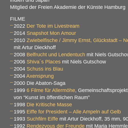
Mitglied der Freien Akademie der Künste Hamburg
FILME
2022
Der Tote im Livestream
2014
Snapshot Mon Amour
2010
Zwiebelfische / Jimmy Ernst, Glückstadt – 
mit Artur Dieckhoff
2008
Belfrucht und Lendentuch
mit Niels Gutsch
2006
Shiva´s Places
mit Niels Gutschow
2004
Schuss ins Blau
2004
Axensprung
2000 Die Abaton-Saga
1999
6 Filme für Allermöhe
, Gemeinschaftsprojek
von “Kunst im öffentlichen Raum”
1998
Die Kritische Masse
1995
Eiffe for President – Alle Ampeln auf Gelb
1993
Suchfilm Eiffe
mit Artur Dieckhoff, 35 mm, 
1992
Rendezvous der Freunde
mit Maria Hemmle