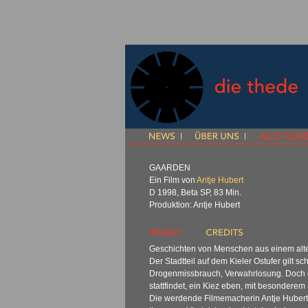
GAARDEN
Ein Film von
Antje Hubert
D 1998, Beta SP, 83 Min.
Produktion: Antje Hubert
Geschichten von Menschen aus einem alten
Der Stadtteil auf dem Kieler Ostufer gilt s
Drogenmissbrauch, Verwahrlosung. Doch es
stattfindet, ein Kiez eben, mit besonderem
Die werdende Filmemacherin Antje Hubert 