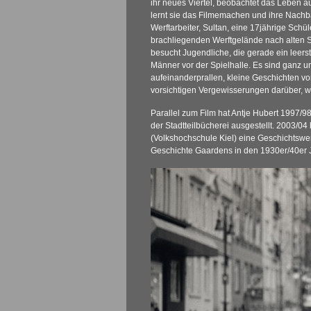
ihr neues Viertel, beobachtet das Leben au
lernt sie das Filmemachen und ihre Nachb
Werftarbeiter, Sultan, eine 17jährige Schü
brachliegenden Werftgelände nach alten Sac
besucht Jugendliche, die gerade ein leers
Männer vor der Spielhalle. Es sind ganz u
aufeinanderprallen, kleine Geschichten 
vorsichtigen Vergewisserungen darüber, w
Parallel zum Film hat Antje Hubert 1997/98
der Stadtteilbücherei ausgestellt. 2003/0
(Volkshochschule Kiel) eine Geschichtswer
Geschichte Gaardens in den 1930er/40er Ja