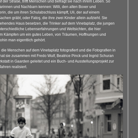
f der Straße, trifft Menschen und befragt sie nach ihrem Leben. So
arinnen und Nachbarn kennen: Willi, den alten Boxer und
lerin, die um ihren Schulabschluss kämpft, Uli, der auf einem
hen gräbt, oder Fatoş, die ihre zwei Kinder allein aufzieht. Sie
tehendes Haus besetzen, die Trinker auf dem Vinetaplatz, die jungen
nterschiedliche Lebenserfahrungen und Weltsichten, die hier
vom Kämpfen um ein gutes Leben, von Träumen, Hoffnungen und
ohin man eigentlich gehört.
 die Menschen auf dem Vinetaplatz fotografiert und die Fotografien in
4 hat sie zusammen mit Fredo Wulf, Beatrice Pinck und Ingrid Schuran
kstatt in Gaarden geleitet und ein Buch- und Ausstellungsprojekt zur
hren realisiert.