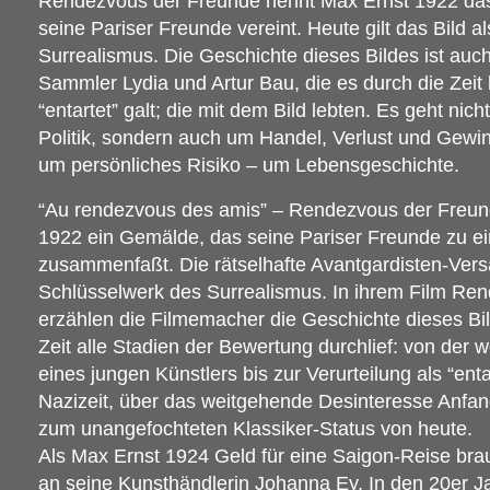
Rendezvous der Freunde nennt Max Ernst 1922 da
seine Pariser Freunde vereint. Heute gilt das Bild a
Surrealismus. Die Geschichte dieses Bildes ist auc
Sammler Lydia und Artur Bau, die es durch die Zeit 
“entartet” galt; die mit dem Bild lebten. Es geht nic
Politik, sondern auch um Handel, Verlust und Gewi
um persönliches Risiko – um Lebensgeschichte.
“Au rendezvous des amis” – Rendezvous der Freun
1922 ein Gemälde, das seine Pariser Freunde zu e
zusammenfaßt. Die rätselhafte Avantgardisten-Vers
Schlüsselwerk des Surrealismus. In ihrem Film Re
erzählen die Filmemacher die Geschichte dieses Bil
Zeit alle Stadien der Bewertung durchlief: von der 
eines jungen Künstlers bis zur Verurteilung als “enta
Nazizeit, über das weitgehende Desinteresse Anfan
zum unangefochteten Klassiker-Status von heute.
Als Max Ernst 1924 Geld für eine Saigon-Reise brauc
an seine Kunsthändlerin Johanna Ey. In den 20er Ja