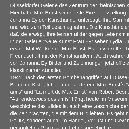
Düsseldorfer Galerie das Zentrum der rheinischen 
Hier hatte Max Ernst seine erste Einzelausstellung. 
Johanna Ey der Kunsthandel untersagt. Ihre Sammlun
und wird zum Teil beschlagnahmt. Die Kunsthändleri
daß sie erwägt, ihre letzten Bilder gegen Lebensmit
In der Galerie “Neue Kunst Frau Ey” sehen Lydia u
ersten Mal Werke von Max Ernst. Es entwickelt sic
Freundschaft mit der Kunsthändlerin. Auch während 
von Johanna Ey Bilder und Zeichnungen jetzt offiziell
klassifizierter Künstler.
1941, nach den ersten Bombenangriffen auf Düsseld
Bau eine Kiste, Inhalt unter anderem: Max Ernst´s
amis” und “La mort de Max Ernst” von Robert Desn
“Au rendezvous des amis” hängt heute im Museum L
Geschichte des Bildes ist auch eine Geschichte der
die Zeit brachten, die mit dem Bild lebten. Es geht 
Politik, sondern auch um Handel, Verlust und Gewi
persönliches Risiko – um Lebensgeschichte.