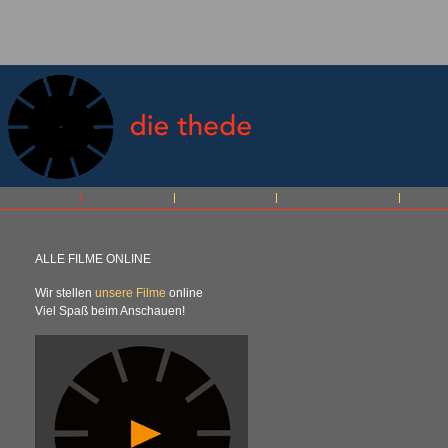
ALLE
FILME
ONLINE
Wir stellen
unsere Filme
online
Viel Spaß beim Anschauen!