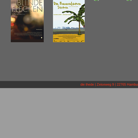
die thede | Zeiseweg 9 | 22765 Hamburg